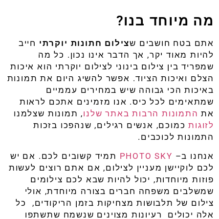
מה מיוחד בנו?
אתם
בטח
חושבים
ש
צילום
חתונות
יוקרתי
חייב
להיות
מאוד
יקר
,
אך
הדבר
אינו
נכון
.
כל
מה
שמפריד
בין
צילום
בינוני
לצילום
יוקרתי
הוא
איכות
הצלם
ואיכות
הציוד
.
אפשר
להשיג
היום
את
תמונות
באיכות
הכי
גבוהה
שיש
במחירים
עממיים
שמתאימים
לכל
כיס
.
אנו
מזמינים
אתכם
לראות
את
התמונות
הרבות
באתר
שלנו
,
תמונות
שצלמנו
לזוגות
כמוכם
,
אנשים
רגילים
,
שנהפכו
בזכות
התמונות
לכוכבים
.
אנחנו
ב
–
PHOTO SKY
תמיד
קשובים
לכם
.
אם
יש
לכם
לוקיישן
מעניין
לצילום
,
אם
אתם
רוצים
לעשות
פוזות
מיוחדות
,
יכול
להיות
שבא
לכם
צילומים
שמשלבים
משפחה
חברים
בצורה
מיוחדת
,
אולי
צילום
של
תלבושות
מצחיקות
בזמן
הריקודים
,
כל
אלה
יכולים
רעיונות
מצוינים
שנשמח
שתשתפו