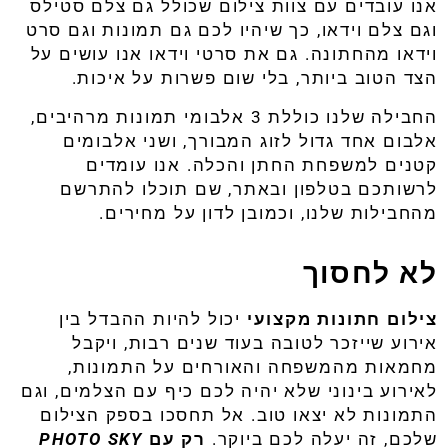
אנו
עובדים
עם
צוות
צילום
שכולל
גם
צלם
סטילס
וגם
צלם
וידאו
,
כך
שיהיו
לכם
גם
תמונות
וגם
סרט
וידאו
מהחתונה
.
גם
את
סרטי
וידאו
אנו
עושים
על
הצד
הטוב
ביותר
,
בלי
שום
פשרות
על
איכות
.
החבילה
שלנו
כוללת
3
אלבומי
תמונות
מרהיבים
,
אלבום
אחד
גדול
לזוג
המבורך
,
ושני
אלבומים
קטנים
למשפחת
החתן
והכלה
.
אנו
עומדים
לרשותכם
בטלפון
ובאתר
,
שם
תוכלו
להתרשם
מהחבילות
שלנו
,
וכמובן
לדון
על
מחירים
.
לא לחסוך
צילום
חתונות
מקצועי
יכול
להיות
ההבדל
בין
אירוע
שייזכר
לטובה
בעוד
שנים
רבות
,
ויקבל
מחמאות
מהמשפחה
והאורחים
על
התמונות
,
לאירוע
בינוני
שלא
יהיה
לכם
כיף
עם
הצלמים
,
וגם
התמונות
לא
יצאו
טוב
.
אל
תחסכו
בספק
הצילום
שלכם
,
זה
יעלה
לכם
ביוקר
.
רק
עם
PHOTO SKY