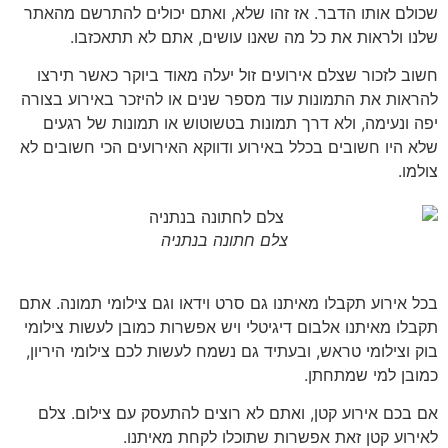
שכולם
אותו
הדבר
.
אז
זהו
שלא
,
ואתם
יכולים
להתרשם
מהאתר
שלנו
ולראות
את
כל
מה
שאנו
עושים
,
אתם
לא
תתאכזבו
.
חשוב
לזכור
שצלם
אירועים
זול
יעלה
מאוד
ביוקר
כאשר
תירצו
להראות
את
התמונות
עוד
מספר
שנים
או
להיזכר
באירוע
בצורה
יפה
ונעימה
,
ולא
דרך
תמונות
בטשוטוש
או
תמונות
של
רגעים
שלא
היו
חשובים
בכלל
באירוע
ודווקא
האירועים
הכי
חשובים
לא
צולמו
.
צלם חתונה בנתניה
בכל
אירוע
תקבלו
מאיתנו
גם
סרט
וידאו
וגם
צילומי
תמונה
.
אתם
תקבלו
מאיתנו
אלבום
דיגיטלי
ויש
אפשרות
כמובן
לעשות
צילומי
בוק
וצילומי
טראש
,
ובעתיד
גם
נשמח
לעשות
לכם
צילומי
היריון
,
כמובן
למי
שמתחתן
.
אם
בכם
אירוע
קטן
,
ואתם
לא
רוצים
להתעסק
עם
צילום
.
צלם
לאירוע
קטן
זאת
אפשרות
שתוכלו
לקחת
מאיתנו
.