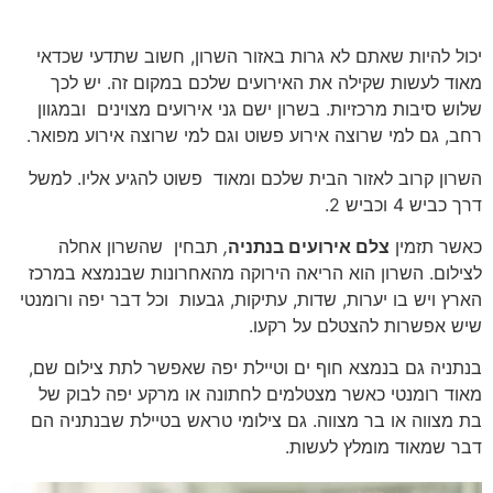
יכול
להיות
שאתם
לא
גרות
באזור
השרון
,
חשוב
שתדעי
שכדאי
מאוד
לעשות
שקילה
את
האירועים
שלכם
במקום
זה
.
יש
לכך
שלוש
סיבות
מרכזיות
.
בשרון
ישם
גני
אירועים
מצוינים
ובמגוון
רחב
,
גם
למי
שרוצה
אירוע
פשוט
וגם
למי
שרוצה
אירוע
מפואר
.
השרון
קרוב
לאזור
הבית
שלכם
ומאוד
פשוט
להגיע
אליו
.
למשל
דרך
כביש
4
וכביש
2.
כאשר
תזמין
צלם
אירועים
בנתניה
,
תבחין
שהשרון
אחלה
לצילום
.
השרון
הוא
הריאה
הירוקה
מהאחרונות
שבנמצא
במרכז
הארץ
ויש
בו
יערות
,
שדות
,
עתיקות
,
גבעות
וכל
דבר
יפה
ורומנטי
שיש
אפשרות
להצטלם
על
רקעו
.
בנתניה
גם
בנמצא
חוף
ים
וטיילת
יפה
שאפשר
לתת
צילום
שם
,
מאוד
רומנטי
כאשר
מצטלמים
לחתונה
או
מרקע
יפה
לבוק
של
בת
מצווה
או
בר
מצווה
.
גם
צילומי
טראש
בטיילת
שבנתניה
הם
דבר
שמאוד
מומלץ
לעשות
.