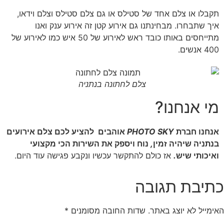
תקבלו
או
צלם
אחד
של
סטילס
או
גם
צלם
סטילס
וצלם
וידאו
,
איך
שתבחרו
.
מבחינתנו
גם
אירוע
קטן
זה
אירוע
ענק
ואנו
מתייחסים
באותו
כובד
ראש
לאירוע
של
50
איש
כמו
לאירוע
של
400
אנשים
.
צלם לחתונה בנתניה
מי אנחנו?
אנחנו
חברת
PHOTO SKY
אוהבים
להציע
לכם
צלם
אירועים
בנתניה
שיהיה
זמין
,
נוח
ויספק
את
השירות
הכי
מקצועי
ואיכותי
שיש
.
אז
כולם
להתקשר
עכשיו
ונקבע
פגישה
עוד
היום
.
כתיבת תגובה
האימייל לא יוצג באתר.
שדות החובה מסומנים
*