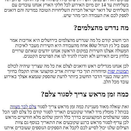
בשליחות עד
14
יום מיום האירוע לכל חלקי הארץ אנחנו עובדים עם
השליחים של דואר ישראל חברות השליחויות הטובה במדינה והם דואגים
לספק לכם את העבודה הכי מהר שיש
.
מה נדרש מהצלמים?
הכי חשוב קודם כל מה שנדרש
מהצלמים
בירושלים
היא אדיבות אמר
פעם ביל גץ הגדול ש
80
אחוז מהעבודה היא השירות מעבר לאיכות
המעולה אצלנו השירות במקום הראשון אנחנו יודעים שאתם שרויים
בלחץ ביום האירוע ולא תזכרו להגיד לנו את הפרטים הקטנים.
לכן אנחנו מגדילים ראש ודואגים לצלם את כל מה שצריך שיהיה לכולם
תמונות יפות
ומיוחדות תוך כדי שירות אדיב ומקצועי אותו תקבלו בחיוך
רחב שזה בעניי הדבר החשוב ביותר לדעת שהספק שנמצא אצלך באירוע
עובד מכל הלב
.
כמה זמן מראש צריך לסגור צלם?
זאת שאלה מאוד מעניינת כמה זמן מראש צריך לסגור
צלם
לבר
מצווה
בכותל
?
מומלץ מיד לאחר שקובעים תאריך לסגור קודם כל צלם לפני הכל
מפני שהצלמים המקצוענים בדרך כלל היומן שלהם מלא חודשיים מראש
לכן עדיף לסגור מראש ברגע שקובעים את התאריך בנוסף גם צוות
הצילום שלנו יכול לסייע לכם לקבל את הספקים הנוספים שעובדים איתנו