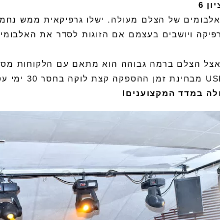
יון
6
לבומים
של ה
צלם
מעולה
.
ישלו גרפיקאית ממש נחמ
יקה ויושבים בעצמם אם הזוגות לסדר את האלבומים 
צל ה
צלם
ברמה גבוהה הוא מתאם עם הלקוחות מסיר
מבחינת זמן ההספקה קצת לוקה בחסר
30
ימי ע
לה
במדד
המקצוענים
!