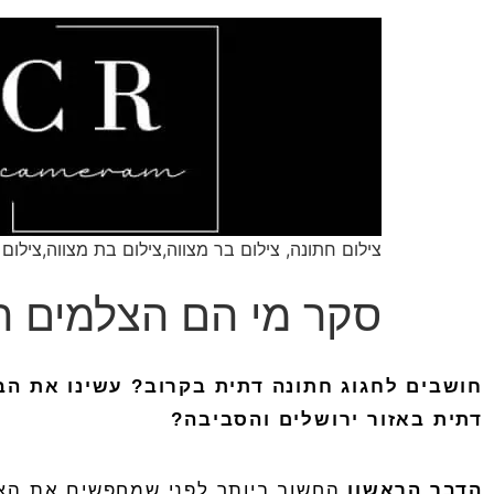
צילום חתונה, צילום בר מצווה,צילום בת מצווה,צילום 
חושבים
לחגוג
חתונה
דתית
בקרוב
?
עשינו
את
הב
דתית
באזור
ירושלים
והסביבה
?
הדבר הראשון
החשוב ביותר לפני שמחפשים את הצל