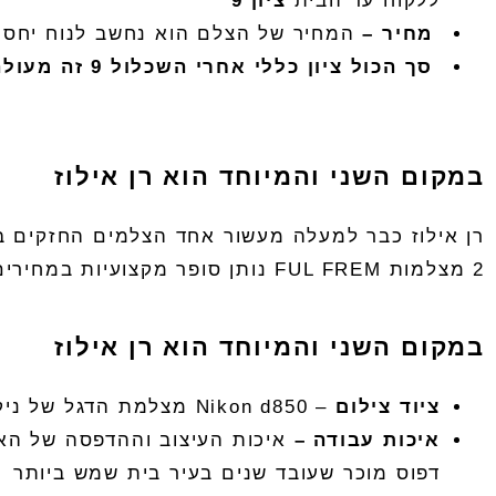
ללקוח עד הבית
ציון
9
מחיר
–
המחיר של הצלם הוא נחשב לנוח יחסית
סך
הכול
ציון
כללי
אחרי
השכלול
9
זה
מעולה
במקום השני והמיוחד הוא רן אילוז
רן אילוז כבר למעלה מעשור אחד הצלמים החזקים בת
2
מצלמות
FUL FREM
נותן סופר מקצועיות במחירים
במקום השני והמיוחד הוא רן אילוז
ציוד
צילום
–
Nikon d850
מצלמת הדגל של ניקו
איכות
עבודה
–
איכות העיצוב וההדפסה של ה
א
דפוס מוכר שעובד שנים בעיר בית שמש ביותר