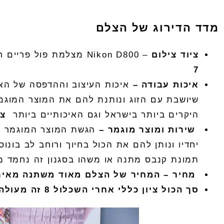
מדד הדירוג של הצלם
ציוד
צילום
–
Nikon D800
מצלמת
פול פריים ח
7
איכות
עבודה
–
איכות העיצוב וההדפסה של ה
א
שיושבת עם הזוג ונותנת להם את המוצר המוגמ
היקרים ביותר בישראל וגם האיכותיים ביותר
צי
שירות
ומוצר
מוגמר
–
הגשת המוצר המוגמר א
יחדיו ונותן להם את הכול בחיוך ורוחב לב בו
תמונת קנבס מתנה או משהו בסגנון זה נחמד מ
מחיר
–
המחיר
של
הצלם
מאוד
משתנה
מאיר
סך
הכול
ציון
כללי
אחרי
השכלול
8
זה
מעולה