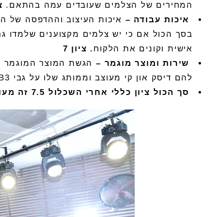
המחירים של ה
צלמים
שעובדים עמה בהתאם
.
צ
איכות
עבודה
–
איכות העיצוב וההדפסה של ה
א
בסך הכול אם כי יש
צלמים
מקצוענים שלמדו גרפ
אישית וקונים את הלקוח
.
ציון
7
שירות
ומוצר
מוגמר
–
הגשת המוצר המוגמר א
להם דיסק און קי מעוצב וממותג שלו על גבי
USB3
סך
הכול
ציון
כללי
אחרי
השכלול
7.5
זה
מעו