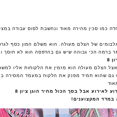
דה כמו סכין מהירה מאוד ונחשבת לסוס עבודה במצל
לבומים
של ה
צלם
מעולה
.
הוא משלם המון כסף לגרפ
ר ברמה הכי גבוהה שיש גם בהדפסה הוא לא חוסך ומ
ון
8
צל ה
צלם
מעולה הוא מזמין את הלקוחות אליו למשרד
נוס גם שהוא תמיד מפנק את הלקוח במעמד המסירה בע
אוד
וע
לאירוע
אבל
בסך
הכול
מחיר
הוגן
ציון
8
במדד
המקצוענים
!